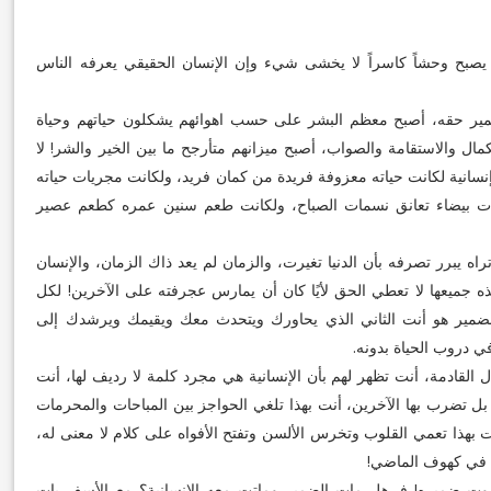
ه يصبح وحشاً كاسراً لا يخشى شيء وإن الإنسان الحقيقي يعرفه الناس
لضمير حقه، أصبح معظم البشر على حسب اهوائهم يشكلون حياتهم وحياة
ل والاستقامة والصواب، أصبح ميزانهم متأرجح ما بين الخير والشر! لا
إنسانية لكانت حياته معزوفة فريدة من كمان فريد، ولكانت مجريات حياته
ت بيضاء تعانق نسمات الصباح، ولكانت طعم سنين عمره كطعم عصير
راه يبرر تصرفه بأن الدنيا تغيرت، والزمان لم يعد ذاك الزمان، والإنسان
 جميعها لا تعطي الحق لأيًا كان أن يمارس عجرفته على الآخرين! لكل
لضمير هو أنت الثاني الذي يحاورك ويتحدث معك ويقيمك ويرشدك إلى
 دروب الحياة بدونه.
ل القادمة، أنت تظهر لهم بأن الإنسانية هي مجرد كلمة لا رديف لها، أنت
ل تضرب بها الآخرين، أنت بهذا تلغي الحواجز بين المباحات والمحرمات
ت بهذا تعمي القلوب وتخرس الألسن وتفتح الأفواه على كلام لا معنى له،
ش في كهوف الماضي!
وت ضميره! فـ هل مات الضمير وماتت معه الإنسانية؟ مع الأسف بات