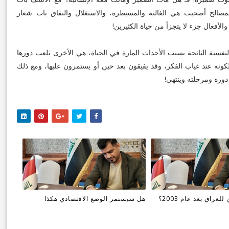
لمصالح أصحبت هي الغالبة والمسيطرة، والاستغلال والنفاق بات شعار
الأفعال جزء لا يتجزأ من حياة الكثيرين!
لنفسية الناتجة بسبب الأحداث المارة في الحياة، هي الأخرى تلعب دورها
نه عند غياب الفكر، وقد يفيقون بعد حين أو يستمرون عليها، ومع ذلك
وره ومرحلته وينتهي!
عراق بعد عام 2003؟
هل سيستمر الوضع الاقتصادي هكذا