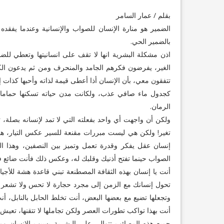
بقلم / عمار السامر
الضمير هو منارة الإنسان للصواب والإنسانية وعندما يفقد
بالضمير الحي.
اذن مشكلة البشرية انها لا تقف على انسانيتها وتعطي ل
الغير، يفرضون فكرهم الجامد والمنحرف ومن ثم يدعون الكما
تتفقون معي، بأن الإنسان أذا أعطى قيمة لذاته وأحبها كذات 
كجدول ماء صافي عذب، ولكانت مدن حياته تسكنها حماما
الرمان.
ولكن أن واجهت أي واحد بفعلته التي لا تمد لإنسانه بصلة، ت
تغير! ولكن هي ليست مبررات مقنعة للسير عكس التيار، هذه
إنسان عقل يفكر وقدرة تعمل وتميز بين النصفين، وهذا ا
الصواب حينما تفتح أذنيك وقلبك له، وعكس ذلك فأنت ضائع في
أنت يا إنسان بهذه الثقافة المصطنعة تبني قاعدة هشة للأجيا
تحول إنسانك مع الزمن إلى مجرد حجارة لا تحس ولا تشعر ب
وتجعلها تضيع مع بعضها البعض، أنت تخلط الحابل بالنابل، أن
أنت بهذا تواكب تطورات العصر ولكن تجاملها لا تتقنها، تعي
جميع هذه المصائب تتوالى على البشرية بسبب الإنسان وم