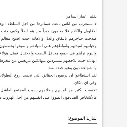
بقلم : عمار السامر
لا نستغرب من اناس باعت ضمائرها من اجل السلطة الوهمي
الاقاويل والكلام فلا يعلمون جيداً من هم اصلاً وكيف دن
صدحت حناجرهم بالنفاق والذل والاهانة حيث اصبح معالم 
وخيانتهم لمبدئهم ولتواطؤهم على اسيادهم واصبحوا يخططون ا
واليوم نراهم في جميع محافل النصب والاحتيال فمثل هؤلاء 
الهادئة حيث نلاحظهم متشردين متهالكين مرتعبين من ينخرطون
والشجاعة دون وعود فضفاضة.
لقد استطاعوا ان يزيفون الحقائق التي تجسد اروع البطول
وفي اي مكان.
تحققت الكثير من امانيهم واحلامهم بسبب المجتمع الفاشل 
فالأشخاص الصادقون انطووا على انفسهم من اجل الهروب من
شارك الموضوع: