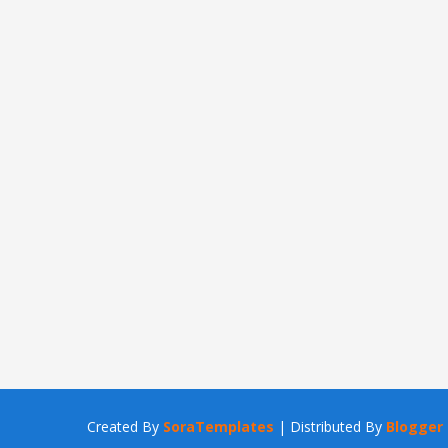
Created By
SoraTemplates
| Distributed By
Blogger