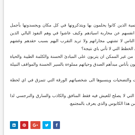
ة الذين كانوا يحلمون بها ويتذكرونها في كل مكان ويجسدونها بأجمل
ت انفسهم عن محاربة اسيادهم وكيف عاشوا في وهم النفوذ البالي الذين
الناس لا تشتهي مجاراتهم ولا تريد التقرب اليهم بسبب حقدهم وغشهم
لخطط التي لا تأتي باي نتيجة؟
من غير الممكن ان يتربون على المبادئ الحسنة والكلمة الطيبة والحياة
 بأناس مبدأهم الصدق وحياتهم مملوءة بالسير الحسنة والمواقف النبيلة
ات والتضحيات وينسبوها الى شخصياتهم الورقة التي تتمزق في اي لحظة
التي لا يصلح للعيش فيه فقط المنافق والكاذب والسارق والنرجسي لذا
 هذا الكابوس والذي يعرف بالمجتمع.