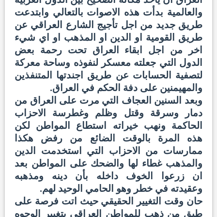
والعالمية بدأت هذه الاصوات بالتعالي وابتدعت
طريق جديد من اجل تأجيج الشارع العراقي عن
طريق القومية او الدين او المذهب او اي شيء
اخر من اجل ابقاء العراق تحت رحمة بعض
الدول التي جعلته معسكر لنفوذه وساحة معركة
لتصفية الحسابات عن طريق اجندتها المتنفذين
والمهيمنين على دفة الحكم في العراق.
وبعد السنين العجاف التي مرت على العراق من
دمار وسرقة وقتل وظلم وغطرسة الاحزاب
الحاكمة ونهب خيراته استطاع المواطن لكن
هذه المرة بالوقت الضائع من رفض هكذا
ممارسات من الاحزاب التي استخدمت الدين
والمذهب غطاء لها والضحك على المواطن بعد
ان زرعوا الخوف داخله بأن دينه ومذهبه
وعقيدته في خطر وهو الحامي الوحيد لهم.
حان وقت التغيير الحقيقي حيث اتت فرصة على
طبق من ذهب للمواطن العراقي بتغيير الوجوه